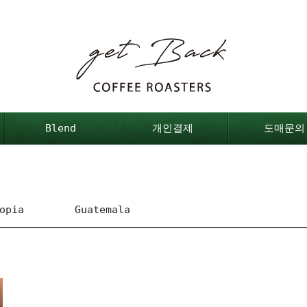
Blend
개인결제
도매문의
opia
Guatemala
effe G1
Antigua SHB