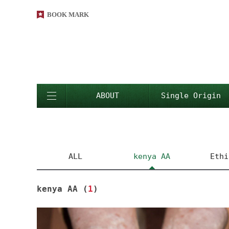
BOOK MARK
ABOUT
Single Origin
ALL
kenya AA
Ethi
Yirgach
kenya AA (
1
)