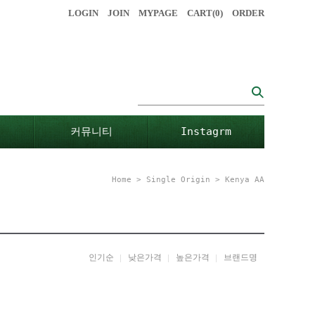
LOGIN
JOIN
MYPAGE
CART(
0
)
ORDER
커뮤니티
Instagrm
Home
>
Single Origin
>
Kenya AA
인기순
낮은가격
높은가격
브랜드명