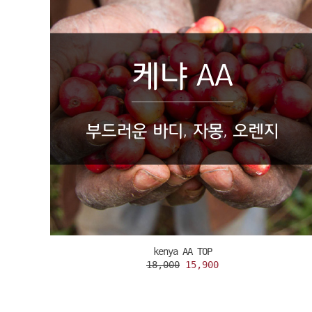
kenya AA TOP
18,000
15,900