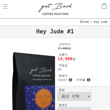
Blend
hey jude
Hey Jude #1
소비자가
17,000원
상품가
14,900
원
적립금
1%
배송비
(조건)
지역별
중량
분쇄도